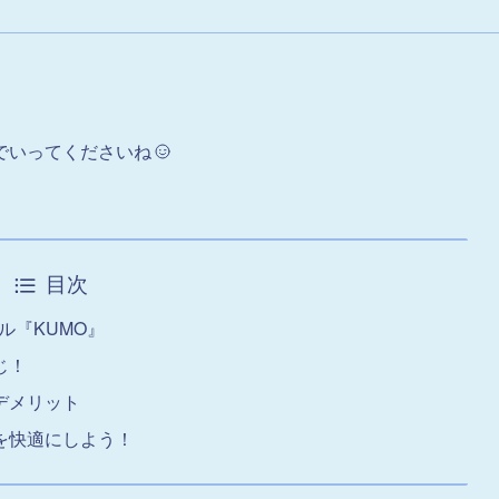
。
でいってくださいね
目次
ール『KUMO』
じ！
デメリット
を快適にしよう！