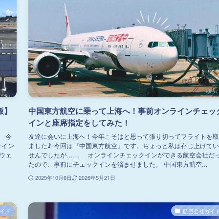
版】
中国東方航空に乗って上海へ！事前オンラインチェッ
インと座席指定をしてみた！
。 今
友達に会いに上海へ！今年こそはと思って張り切ってフライトを取
ライン
ました♪ 今回は『中国東方航空』です。ちょっと私は存じ上げて
（ウェ
せんでしたが…… オンラインチェックインができる航空会社だ
たので、事前にチェックインを済ませました。 中国東方航空...
2025年10月6日
2026年5月21日
イド
航空会社ガイ