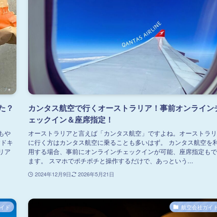
た？
カンタス航空で行くオーストラリア！事前オンライン
ェックイン＆座席指定！
もや
オーストラリアと言えば「カンタス航空」ですよね。オーストラリ
すドキ
に行く方はカンタス航空に乗ることも多いはず。 カンタス航空を
リア
用する場合、事前にオンラインチェックインが可能、座席指定もで
ます。 スマホでポチポチと操作するだけで、あっという...
2024年12月9日
2026年5月21日
イド
航空会社ガイ