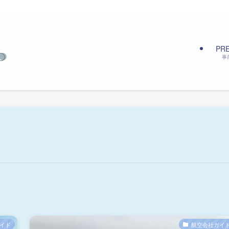
PR
事
イド
航空会社ガイ