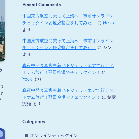
Recent Comments
中国東方航空に乗って上海へ！事前オンライン
チェックインと座席指定をしてみた！
に
ゆうく
より
中国東方航空に乗って上海へ！事前オンライン
チェックインと座席指定をしてみた！
に
シン
より
真夜中発＆真夜中着ベトジェットエアで行くベ
ク
トナム旅行！羽田空港でチェックイン！
に
Yook
より
り
真夜中発＆真夜中着ベトジェットエアで行くベ
いま
トナム旅行！羽田空港でチェックイン！
に
剣豪
っ
憲治
より
Categories
ド
オンラインチェックイン