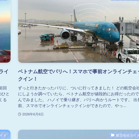
ライ
ベトナム航空でパリへ！スマホで事前オンラインチェ
クイン！
前回
ずっと行きたかったパリに、ついに行ってきました！ どの航空会
のひと
にしようか調べていたら、ベトナム航空が値段的にお得だったので
くる
んでみました。 ハノイで乗り継ぎ、パリへ向かうルートです。 出
前、スマホでオンラインチェックインができたので、やっ...
2026年6月6日
イド
航空会社ガイ