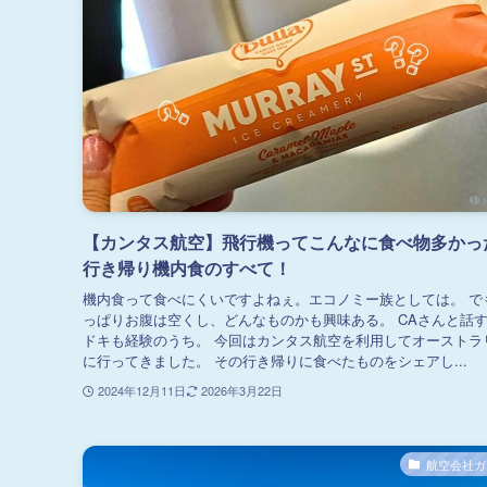
【カンタス航空】飛行機ってこんなに食べ物多かっ
行き帰り機内食のすべて！
機内食って食べにくいですよねぇ。エコノミー族としては。 で
っぱりお腹は空くし、どんなものかも興味ある。 CAさんと話
ドキも経験のうち。 今回はカンタス航空を利用してオーストラ
に行ってきました。 その行き帰りに食べたものをシェアし...
2024年12月11日
2026年3月22日
航空会社ガ