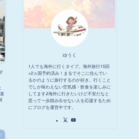
ゆうく
1人でも海外に行くタイプ。海外旅行15回
ッ
+2ヵ国予約済み！まるでそこに住んでい
るかのように旅行するのが好き。行くこと
でしか味わえない空気感・飲食を楽しみに
社
してます♪海外に行きたいけど不安だなと
選
発
思って一歩踏み出せない人を応援するため
にブログを運営中です。
ド