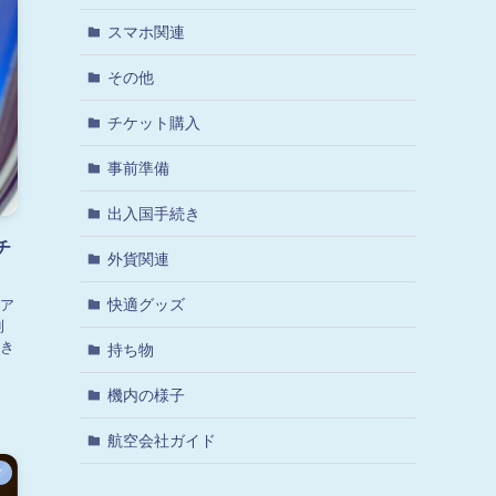
スマホ関連
その他
チケット購入
事前準備
出入国手続き
チ
外貨関連
快適グッズ
ア
利
き
持ち物
機内の様子
航空会社ガイド
ド