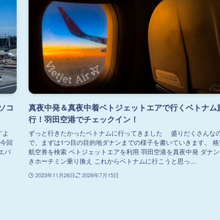
ソコ
真夜中発＆真夜中着ベトジェットエアで行くベトナム
行！羽田空港でチェックイン！
すよ
ずっと行きたかったベトナムに行ってきました 盛りだくさんな
 今回
で、まずは1つ目の目的地ダナンまでの様子を書いていきます。 格
エバ
航空券を検索 ベトジェットエアを利用 羽田空港を真夜中発 ダナン
きホーチミン乗り換え これからベトナムに行こうと思っ...
2023年11月26日
2026年7月15日