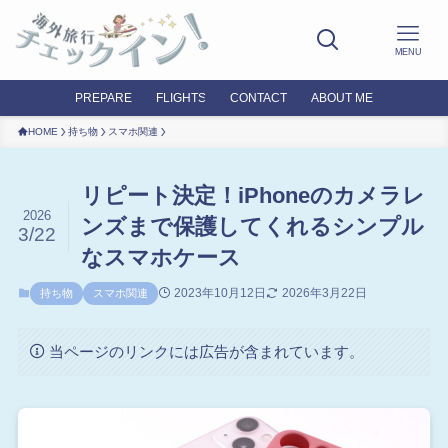
MENU
PREPARE
FLIGHTS
CONTACT
ABOUT ME
HOME
持ち物
スマホ関連
リピート決定！iPhoneのカメラレ
2026
ンズまで保護してくれるシンプル
3/22
なスマホケース
2023年10月12日
2026年3月22日
持ち物
スマホ関連
当ページのリンクには広告が含まれています。